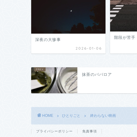
階段が苦手
深夜の大惨事
2026-01-06
抹茶のババロア
HOME
ひとりごと
終わらない映画
プライバシーポリシー
免責事項