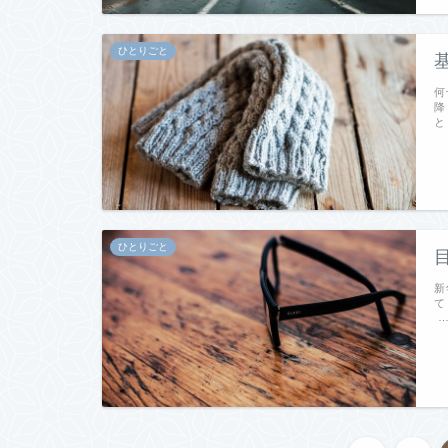
ひとりごと
何
降
と
ひとりごと
新
て