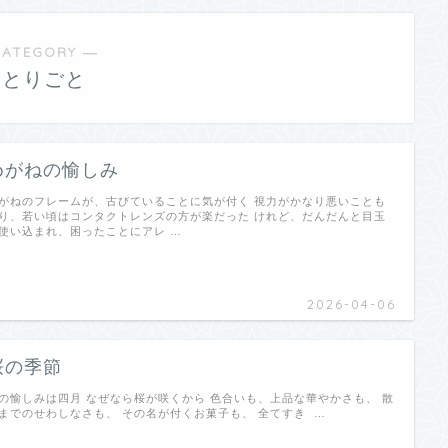
CATEGORY ―
ひとりごと
めがねの愉しみ
がねのフレームが、古びていることに気が付く 視力がかなり悪いことも
り、若い頃はコンタクトレンズの方が楽だった けれど、だんだんと目玉
使い込まれ、困ったことにアレ …
2026-04-06
桜の季節
の愉しみは四月 なぜなら桜が咲くから 色合いも、上品な華やかさも、 散
までのせわしなさも、 その名が付くお菓子も、 全てすき …