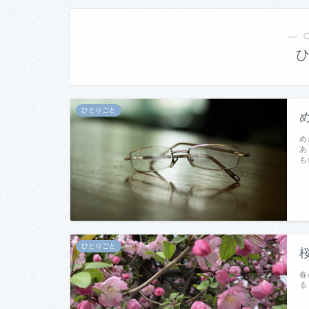
― 
ひとりごと
め
あ
も
ひとりごと
春
る