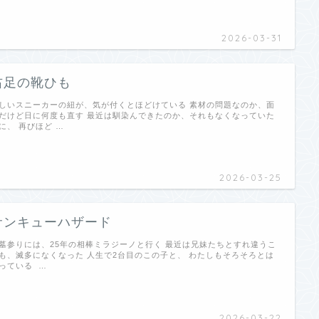
2026-03-31
右足の靴ひも
しいスニーカーの紐が、気が付くとほどけている 素材の問題なのか、面
だけど日に何度も直す 最近は馴染んできたのか、それもなくなっていた
に、 再びほど …
2026-03-25
サンキューハザード
墓参りには、25年の相棒ミラジーノと行く 最近は兄妹たちとすれ違うこ
も、滅多になくなった 人生で2台目のこの子と、 わたしもそろそろとは
っている …
2026-03-22