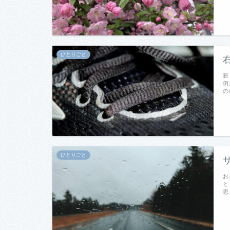
ひとりごと
新
倒
の
ひとりごと
お
と
思