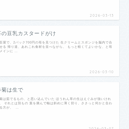
2026-03-13
苺の豆乳カスタードがけ
百屋で、2パック700円の苺を見つけた 生クリームとスポンジを脳内で合
せる 帰り道、あれこれ食材を並べながら、 もっと軽くてよいかな、と苺
メインに …
2026-03-10
春菊は生で
菊は茹でるもの、と思い込んでいた ほうれん草の生はえぐみが強いけれ
、 それとは別もの 葉を摘んで軸は斜めに薄く切り、ささっと何かと合わ
る方が、 …
2026-03-07