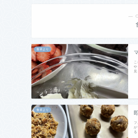
― 
食卓より
こ
や
見
食卓より
フ
が
る