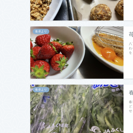
食卓より
八
わ
を
食卓より
春
ど
せ