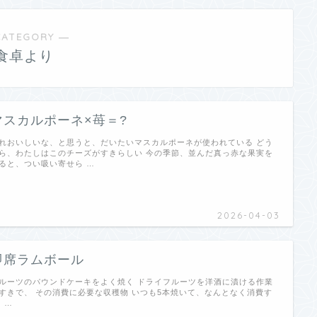
CATEGORY ―
食卓より
マスカルポーネ×苺＝?
れおいしいな、と思うと、だいたいマスカルポーネが使われている どう
ら、わたしはこのチーズがすきらしい 今の季節、並んだ真っ赤な果実を
ると、つい吸い寄せら …
2026-04-03
即席ラムボール
ルーツのパウンドケーキをよく焼く ドライフルーツを洋酒に漬ける作業
すきで、 その消費に必要な収穫物 いつも5本焼いて、なんとなく消費す
 …