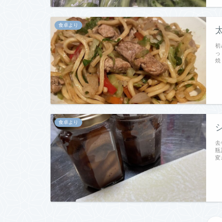
食卓より
初
っ
焼
食卓より
去
瓶
変